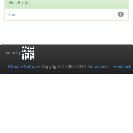
Has File(s)
true
1
Theme by
DSpace Software
Copyright © 2002-2013
Duraspace
-
Feedback