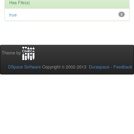
Has File(s)
true
1
Theme by
DSpace Software
Copyright © 2002-2013
Duraspace
-
Feedback