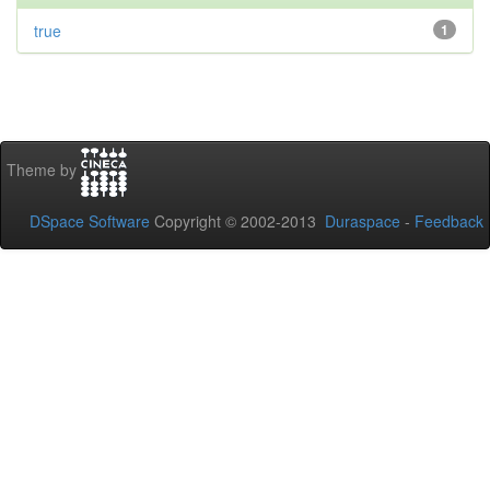
true
1
Theme by
DSpace Software
Copyright © 2002-2013
Duraspace
-
Feedback