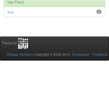
Has File(s)
true
1
Theme by
DSpace Software
Copyright © 2002-2013
Duraspace
-
Feedback