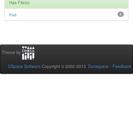
Has File(s)
true
1
Theme by
DSpace Software
Copyright © 2002-2013
Duraspace
-
Feedback