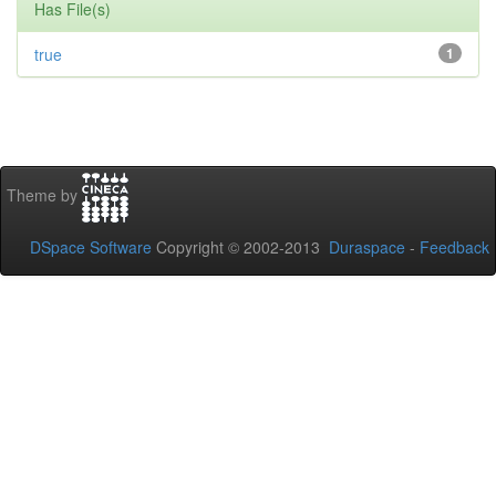
Has File(s)
true
1
Theme by
DSpace Software
Copyright © 2002-2013
Duraspace
-
Feedback