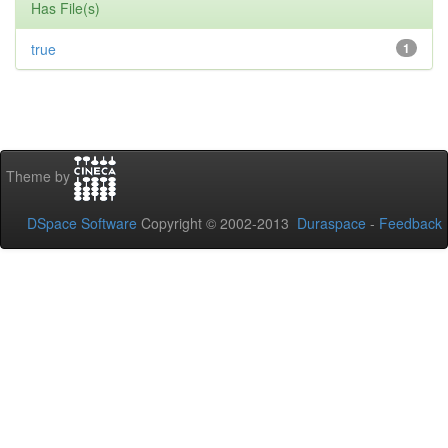
Has File(s)
true
1
Theme by
DSpace Software
Copyright © 2002-2013
Duraspace
-
Feedback