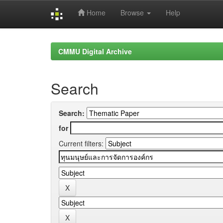
Home
Browse
Help
Skip
navigation
CMMU Digital Archive
Search
Search:
for
Current filters: