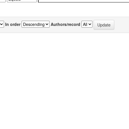
In order
Authors/record
previous
1
Author(s)
งจิตวิทยาและการจัดทำแผน
มนต์สินี บุญสิงห์
ะจำห้องผ่าตัดโรงพยาบาล