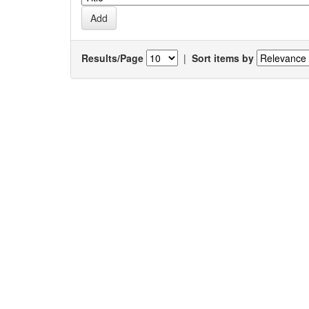
Results/Page
|
Sort items by
Results 1-1 of 1 (Search time: 0.0 seconds).
Item hits:
Issue
Title
Date
2014-
การพัฒนาภาวะผู้นำโดยการใช้แบบประเมินทา
05-20
พัฒนาตนเอง กรณีศึกษาพยาบาลปฏิบัติการ ปร