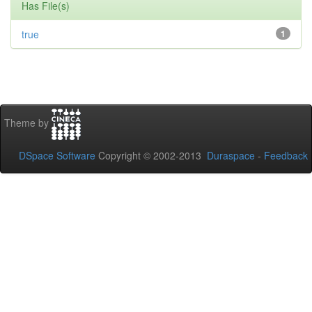
Has File(s)
true
1
Theme by
DSpace Software
Copyright © 2002-2013
Duraspace
-
Feedback