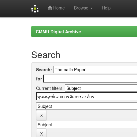
Home
Browse
Help
Skip
navigation
CMMU Digital Archive
Search
Search:
for
Current filters: