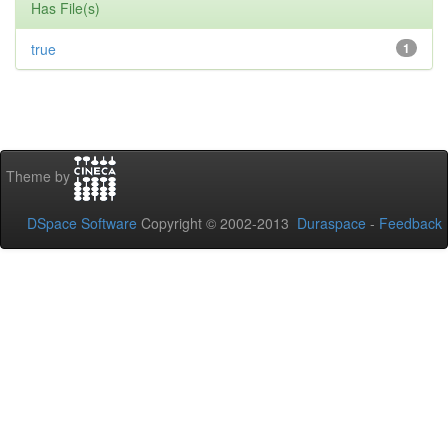
Has File(s)
true
1
Theme by
DSpace Software
Copyright © 2002-2013
Duraspace
-
Feedback