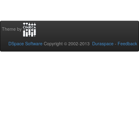
Theme by
DSpace Software
Copyright © 2002-2013
Duraspace
-
Feedback