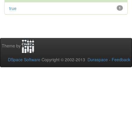
true
1
Theme by
DSpace Software
Copyright © 2002-2013
Duraspace
-
Feedback