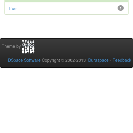
true
1
Theme by
DSpace Software
Copyright © 2002-2013
Duraspace
-
Feedback