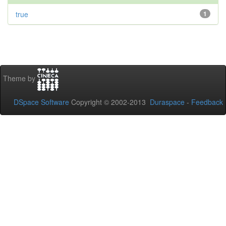
true
1
Theme by
DSpace Software
Copyright © 2002-2013
Duraspace
-
Feedback