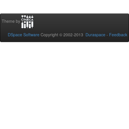
Theme by
DSpace Software
Copyright © 2002-2013
Duraspace
-
Feedback