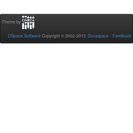
Theme by
DSpace Software
Copyright © 2002-2013
Duraspace
-
Feedback