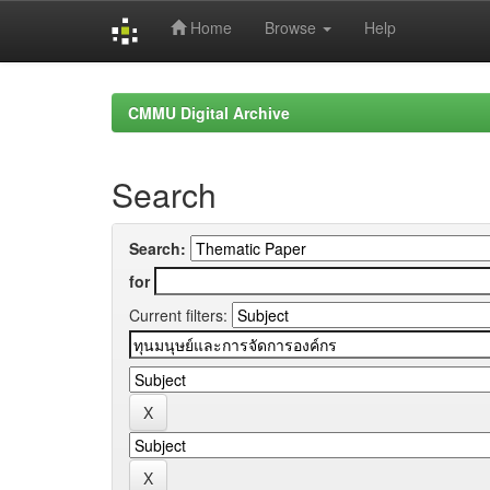
Home
Browse
Help
Skip
navigation
CMMU Digital Archive
Search
Search:
for
Current filters: