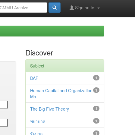
Sign on to:
Discover
Subject
DAP
1
Human Capital and Organization
1
Ma...
The Big Five Theory
1
พยาบาล
1
รัฐบาล
1