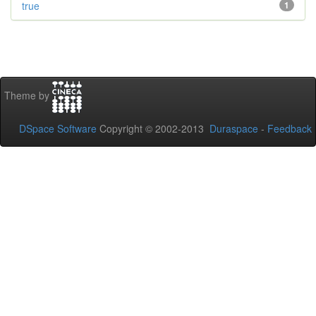
true
1
Theme by
DSpace Software
Copyright © 2002-2013
Duraspace
-
Feedback