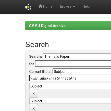
Home
Browse
Help
Skip
navigation
CMMU Digital Archive
Search
Search:
for
Current filters: