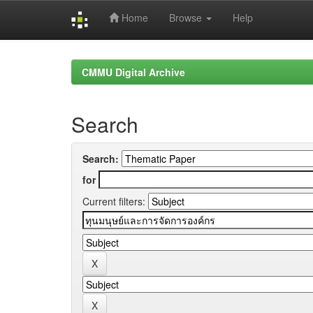
Home
Browse
Help
Skip
navigation
CMMU Digital Archive
Search
Search:
for
Current filters: