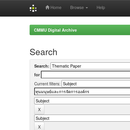
Home
Browse
Help
Skip
navigation
CMMU Digital Archive
Search
Search:
for
Current filters: