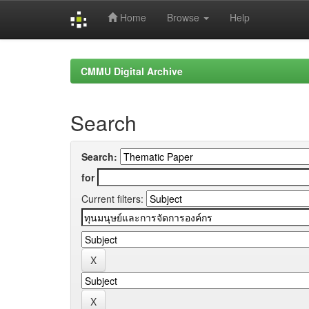
Home
Browse
Help
Skip
navigation
CMMU Digital Archive
Search
Search:
for
Current filters: