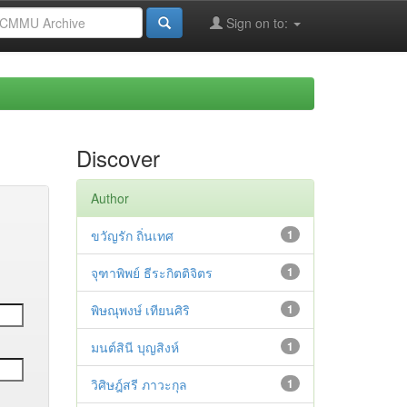
Sign on to:
Discover
Author
ขวัญรัก ถิ่นเทศ
1
จุฑาพิพย์ ธีระกิตติจิตร
1
พิษณุพงษ์ เทียนศิริ
1
มนต์สินี บุญสิงห์
1
วิศิษฎ์สรี ภาวะกุล
1