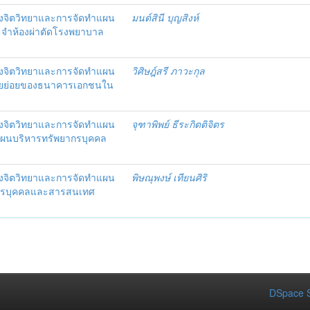
งจิตวิทยาและการจัดทำแผน
มนต์สินี บุญสิงห์
ะจำห้องผ่าตัดโรงพยาบาล
งจิตวิทยาและการจัดทำแผน
วิศิษฎ์สรี ภาวะกุล
อรายย่อยของธนาคารเอกชนใน
งจิตวิทยาและการจัดทำแผน
จุฑาพิพย์ ธีระกิตติจิตร
แผนบริหารทรัพยากรบุคคล
งจิตวิทยาและการจัดทำแผน
พิษณุพงษ์ เทียนศิริ
ากรบุคคลและสารสนเทศ
DSpace S