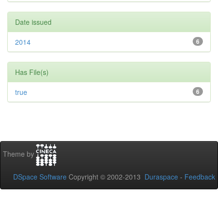
Date issued
2014
6
Has File(s)
true
6
Theme by
DSpace Software
Copyright © 2002-2013
Duraspace
-
Feedback