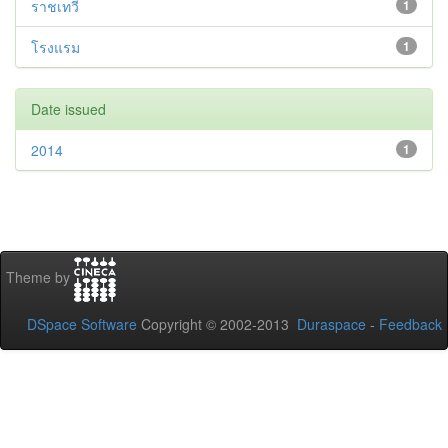
ราชเทวี
1
โรงแรม
1
Date issued
2014
1
Theme by
DSpace Software
Copyright © 2002-2013
Duraspace
-
Feedback