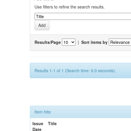
Use filters to refine the search results.
Results/Page
|
Sort items by
Results 1-1 of 1 (Search time: 0.0 seconds).
Item hits:
Issue
Title
Date