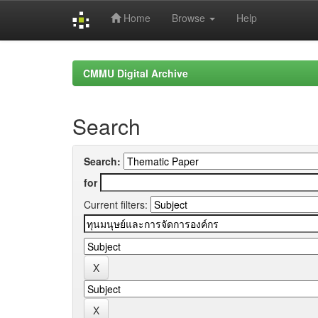
Home
Browse
Help
Skip
navigation
CMMU Digital Archive
Search
Search:
for
Current filters: