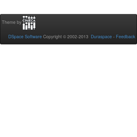
Theme by
DSpace Software
Copyright © 2002-2013
Duraspace
-
Feedback