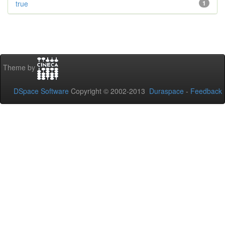
true
1
Theme by
DSpace Software
Copyright © 2002-2013
Duraspace
-
Feedback