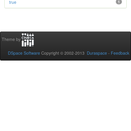
true
1
Theme by
DSpace Software
Copyright © 2002-2013
Duraspace
-
Feedback