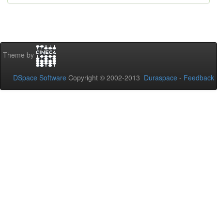
Theme by
DSpace Software
Copyright © 2002-2013
Duraspace
-
Feedback