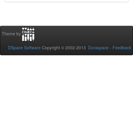
Theme by
DSpace Software
Copyright © 2002-2013
Duraspace
-
Feedback