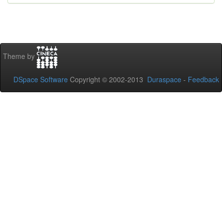
Theme by
DSpace Software
Copyright © 2002-2013
Duraspace
-
Feedback