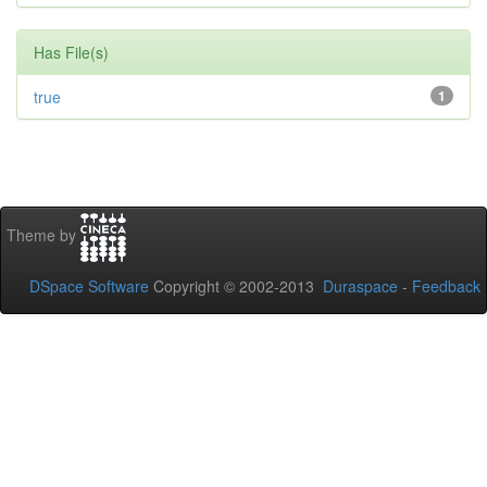
Has File(s)
true
1
Theme by
DSpace Software
Copyright © 2002-2013
Duraspace
-
Feedback