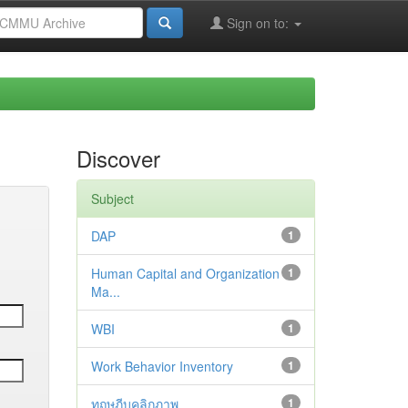
Sign on to:
Discover
Subject
DAP
1
Human Capital and Organization
1
Ma...
WBI
1
Work Behavior Inventory
1
ทฤษฎีบุคลิกภาพ
1