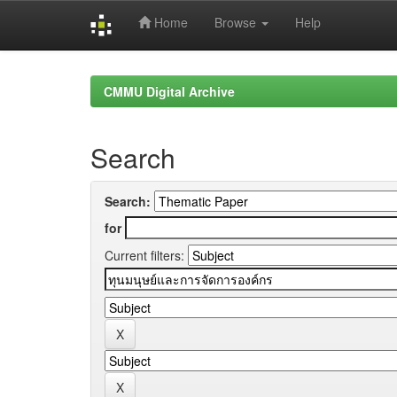
Home
Browse
Help
Skip
navigation
CMMU Digital Archive
Search
Search:
for
Current filters: