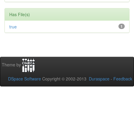
Has File(s)
true
1
Theme by
DSpace Software
Copyright © 2002-2013
Duraspace
-
Feedback