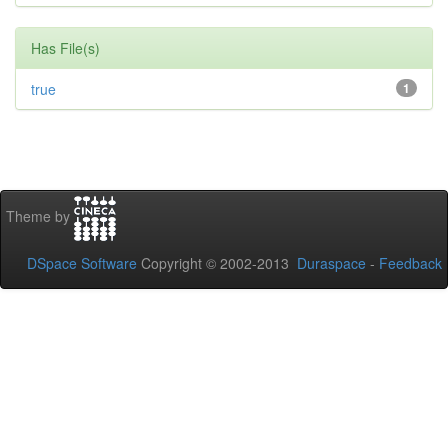
Has File(s)
true
1
Theme by
DSpace Software
Copyright © 2002-2013
Duraspace
-
Feedback