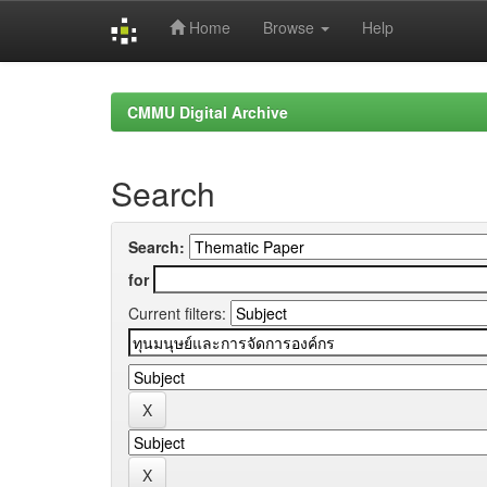
Home
Browse
Help
Skip
navigation
CMMU Digital Archive
Search
Search:
for
Current filters: