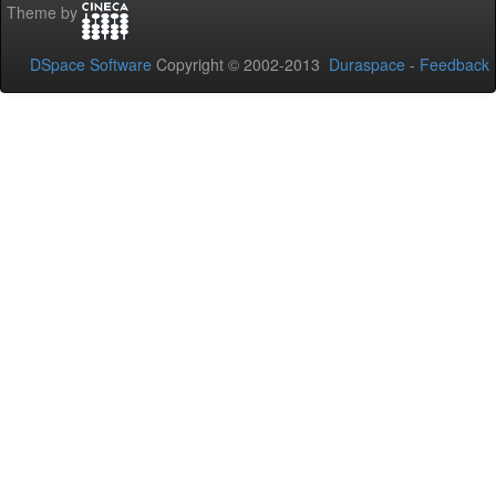
Theme by
DSpace Software
Copyright © 2002-2013
Duraspace
-
Feedback