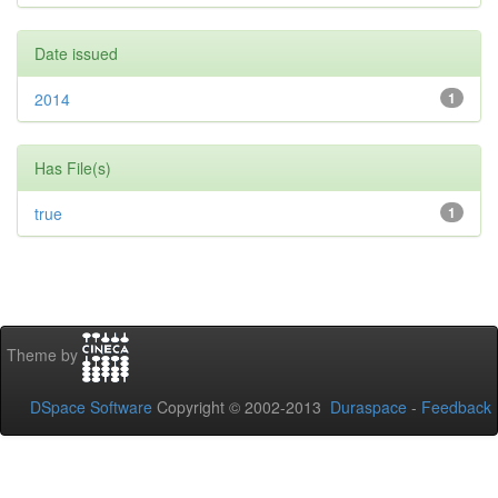
Date issued
2014
1
Has File(s)
true
1
Theme by
DSpace Software
Copyright © 2002-2013
Duraspace
-
Feedback