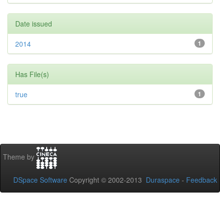
Date issued
2014
1
Has File(s)
true
1
Theme by
DSpace Software
Copyright © 2002-2013
Duraspace
-
Feedback