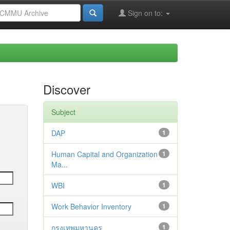
Sign on to:
Discover
Subject
DAP
1
Human Capital and Organization
1
Ma...
WBI
1
Work Behavior Inventory
1
กรุงเทพมหานคร
1