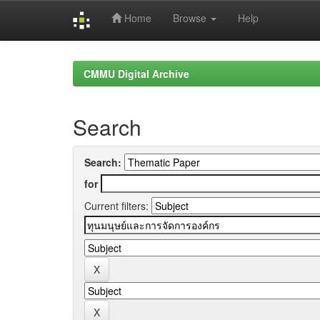
Home
Browse
Help
Skip
navigation
CMMU Digital Archive
Search
Search:
for
Current filters: