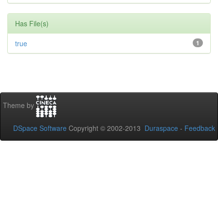
Has File(s)
true
1
Theme by
DSpace Software
Copyright © 2002-2013
Duraspace
-
Feedback