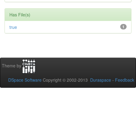
Has File(s)
true
1
Theme by
DSpace Software
Copyright © 2002-2013
Duraspace
-
Feedback