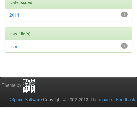
Date issued
2014
1
Has File(s)
true
1
Theme by
DSpace Software
Copyright © 2002-2013
Duraspace
-
Feedback