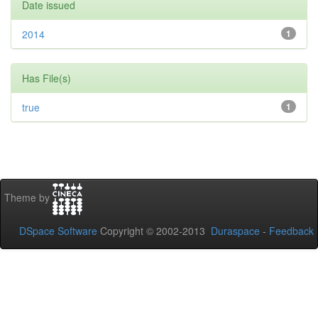
Date issued
2014
1
Has File(s)
true
1
Theme by
DSpace Software
Copyright © 2002-2013
Duraspace
-
Feedback