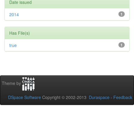
Date issued
2014
1
Has File(s)
true
1
Theme by
DSpace Software
Copyright © 2002-2013
Duraspace
-
Feedback