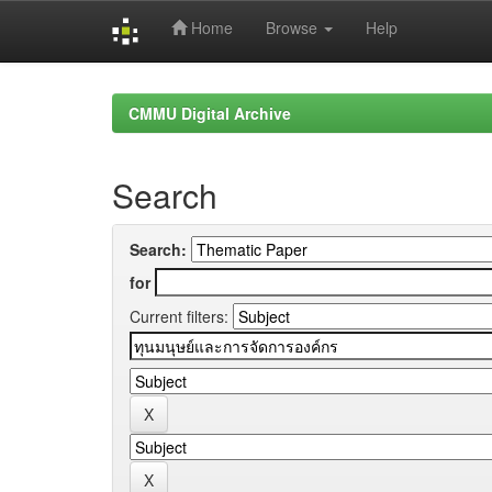
Home
Browse
Help
Skip
navigation
CMMU Digital Archive
Search
Search:
for
Current filters: