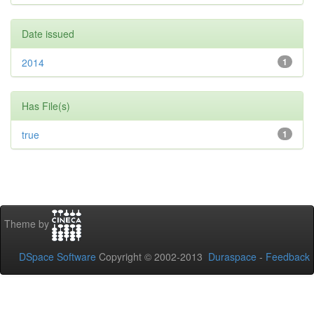
Date issued
2014
1
Has File(s)
true
1
Theme by
DSpace Software
Copyright © 2002-2013
Duraspace
-
Feedback