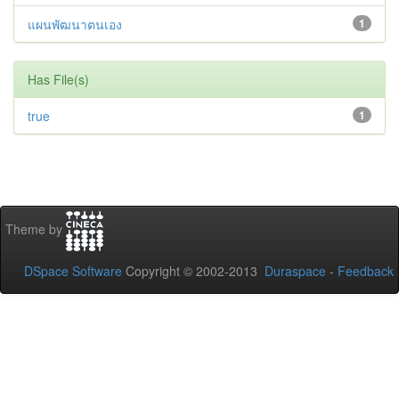
แผนพัฒนาตนเอง
1
Has File(s)
true
1
Theme by
DSpace Software
Copyright © 2002-2013
Duraspace
-
Feedback