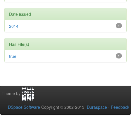
Date issued
2014
1
Has File(s)
true
1
Theme by
DSpace Software
Copyright © 2002-2013
Duraspace
-
Feedback